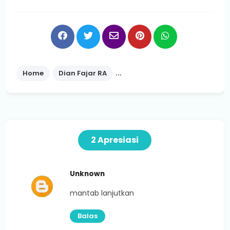
Home
Dian Fajar RA
Edisi 031/III/September 2021
2 Apresiasi
Unknown
mantab lanjutkan
Balas