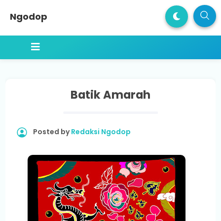
Ngodop
Batik Amarah
Posted by
Redaksi Ngodop