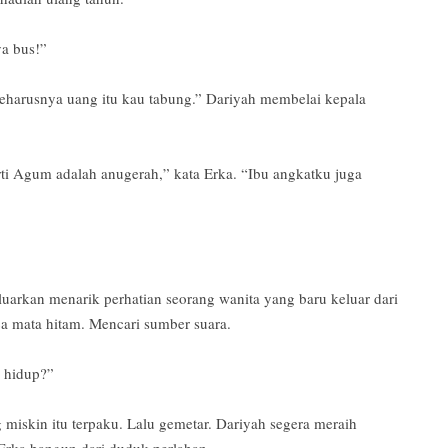
ya bus!”
harusnya uang itu kau tabung.” Dariyah membelai kepala
ti Agum adalah anugerah,” kata Erka. “Ibu angkatku juga
uarkan menarik perhatian seorang wanita yang baru keluar dari
ca mata hitam. Mencari sumber suara.
i hidup?”
miskin itu terpaku. Lalu gemetar. Dariyah segera meraih
 Erka bangun dari duduk perlahan.