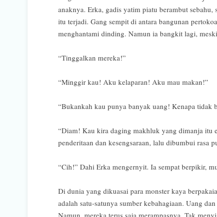
anaknya. Erka, gadis yatim piatu berambut sebahu
itu terjadi. Gang sempit di antara bangunan pertoko
menghantami dinding. Namun ia bangkit lagi, meski
“Tinggalkan mereka!”
“Minggir kau! Aku kelaparan! Aku mau makan!”
“Bukankah kau punya banyak uang! Kenapa tidak bel
“Diam! Kau kira daging makhluk yang dimanja itu e
penderitaan dan kesengsaraan, lalu dibumbui rasa pu
“Cih!” Dahi Erka mengernyit. Ia sempat berpikir, m
Di dunia yang dikuasai para monster kaya berpakaia
adalah satu-satunya sumber kebahagiaan. Uang dan
Namun, mereka terus saja merampasnya. Tak menyi