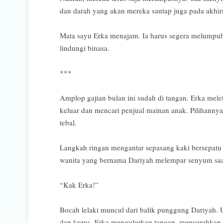
dan darah yang akan mereka santap juga pada akhi
Mata sayu Erka menajam. Ia harus segera melumpuhk
lindungi binasa.
***
Amplop gajian bulan ini sudah di tangan. Erka mele
keluar dan mencari penjual mainan anak. Pilihanny
tebal.
Langkah ringan mengantar sepasang kaki bersepatu 
wanita yang bernama Dariyah melempar senyum saa
“Kak Erka!”
Bocah lelaki muncul dari balik punggung Dariyah. Us
dan kurus. Erka mengulurkan tangan, menyerahkan 