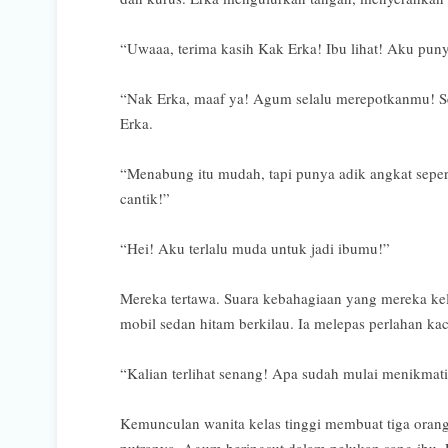
“Uwaaa, terima kasih Kak Erka! Ibu lihat! Aku pun
“Nak Erka, maaf ya! Agum selalu merepotkanmu! Se
Erka.
“Menabung itu mudah, tapi punya adik angkat seper
cantik!”
“Hei! Aku terlalu muda untuk jadi ibumu!”
Mereka tertawa. Suara kebahagiaan yang mereka kel
mobil sedan hitam berkilau. Ia melepas perlahan ka
“Kalian terlihat senang! Apa sudah mulai menikmat
Kemunculan wanita kelas tinggi membuat tiga orang 
putranya. Agum beringsut dalam pelukan sang ibu.