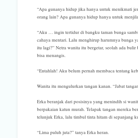
“Apa gunanya hidup jika hanya untuk menikmati je
orang lain? Apa gunanya hidup hanya untuk menjilat
“Aku … ingin tertidur di bangku taman bunga samb
cahaya mentari. Lalu menghirup harumnya bunga y
itu lagi?” Netra wanita itu bergetar, seolah ada buli
bisa menangis.
“Entahlah! Aku belum pernah membaca tentang keb
Wanita itu mengulurkan tangan kanan. “Jabat tang
Erka beranjak dari posisinya yang menindih si wan
berpakaian katun murah. Telapak tangan mereka ber
telunjuk Erka, lalu timbul tinta hitam di sepanjang k
“Lima puluh juta?” tanya Erka heran.