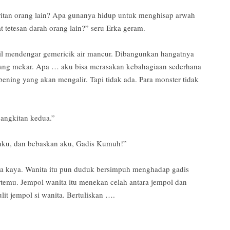
ritan orang lain? Apa gunanya hidup untuk menghisap arwah
 tetesan darah orang lain?” seru Erka geram.
il mendengar gemericik air mancur. Dibangunkan hangatnya
ang mekar. Apa … aku bisa merasakan kebahagiaan sederhana
r bening yang akan mengalir. Tapi tidak ada. Para monster tidak
angkitan kedua.”
anku, dan bebaskan aku, Gadis Kumuh!”
ita kaya. Wanita itu pun duduk bersimpuh menghadap gadis
temu. Jempol wanita itu menekan celah antara jempol dan
ulit jempol si wanita. Bertuliskan ….