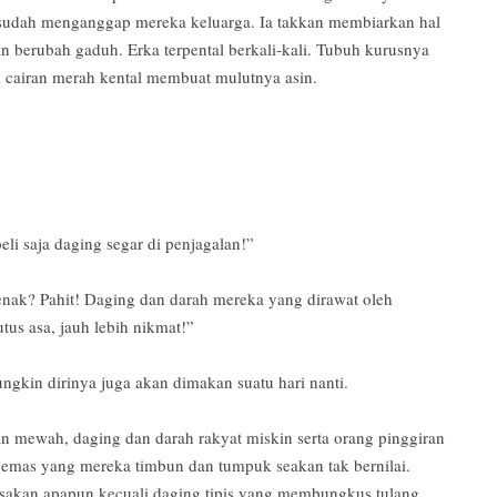
, sudah menganggap mereka keluarga. Ia takkan membiarkan hal
an berubah gaduh. Erka terpental berkali-kali. Tubuh kurusnya
 cairan merah kental membuat mulutnya asin.
i saja daging segar di penjagalan!”
nak? Pahit! Daging dan darah mereka yang dirawat oleh
tus asa, jauh lebih nikmat!”
ungkin dirinya juga akan dimakan suatu hari nanti.
n mewah, daging dan darah rakyat miskin serta orang pinggiran
 emas yang mereka timbun dan tumpuk seakan tak bernilai.
sakan apapun kecuali daging tipis yang membungkus tulang