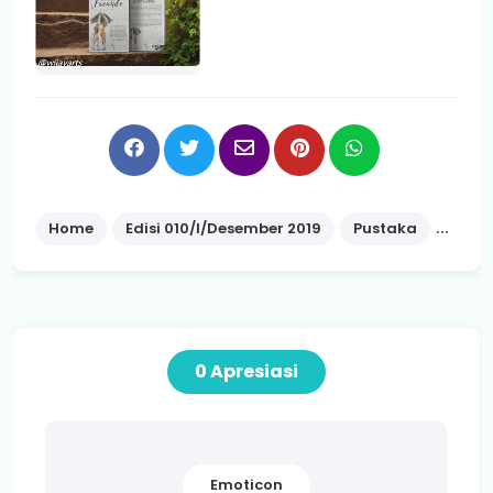
Home
Edisi 010/I/Desember 2019
Pustaka
Wakh
0 Apresiasi
Emoticon